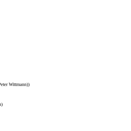
eter Wittmann))
n)