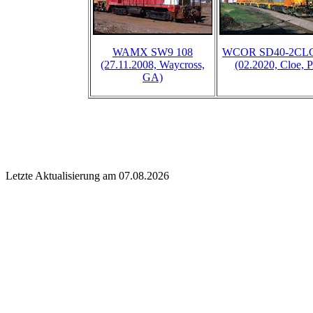
WAMX SW9 108
WCOR SD40-2CLC
(27.11.2008, Waycross,
(02.2020, Cloe, 
GA)
Letzte Aktualisierung am 07.08.2026