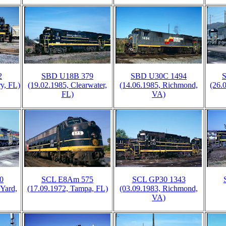
2
SBD U18B 379
SBD U30C 1494
y, FL)
(19.02.1985, Clearwater,
(14.06.1985, Richmond,
(26.
FL)
VA)
0
SCL E8Am 575
SCL GP30 1343
 Yard,
(17.09.1972, Tampa, FL)
(03.09.1983, Richmond,
VA)