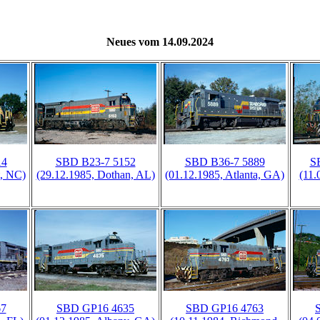
Neues vom 14.09.2024
14
SBD B23-7 5152
SBD B36-7 5889
S
t, NC)
(29.12.1985, Dothan, AL)
(01.12.1985, Atlanta, GA)
(11.
67
SBD GP16 4635
SBD GP16 4763