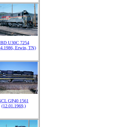
SBD U30C 7254
04.1986, Erwin, TN)
SCL GP40 1561
(12.01.1969,)