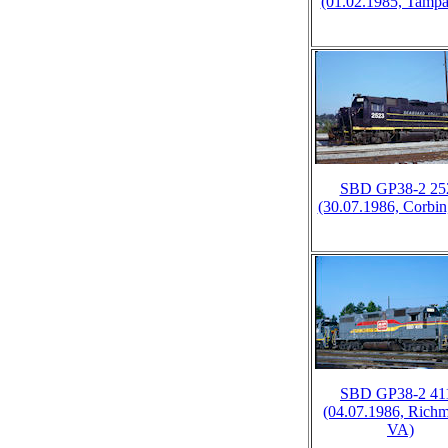
(01.02.1985, Tampa
SBD GP38-2 25
(30.07.1986, Corbi
SBD GP38-2 41
(04.07.1986, Rich
VA)