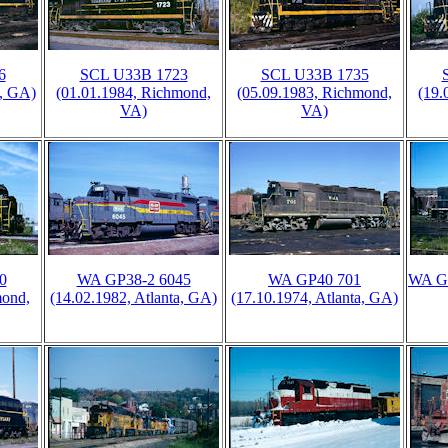
6
SCL U33B 1723
SCL U33B 1735
a, GA)
(01.01.1984, Richmond,
(05.09.1983, Richmond,
(19.
VA)
VA)
0
WA GP38-2 6045
WA GP40 701
WA GP
mond,
(14.02.1982, Atlanta, GA)
(17.10.1974, Atlanta, GA)