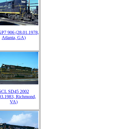
P7 906 (28.01.1978,
Atlanta, GA)
SCL SD45 2002
03.1983, Richmond,
VA)