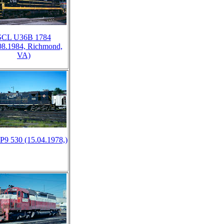
SCL U36B 1784
08.1984, Richmond,
VA)
9 530 (15.04.1978,)