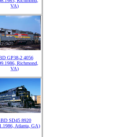
08.1985, Richmond,
VA)
BD GP38-2 4056
09.1986, Richmond,
VA)
SBD SD45 8920
1.1986, Atlanta, GA)