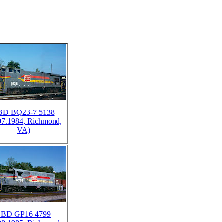
BD BQ23-7 5138
07.1984, Richmond,
VA)
SBD GP16 4799