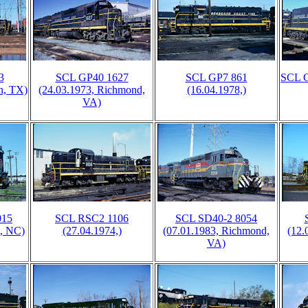
3
SCL GP40 1627
SCL GP7 861
SCL G
n, TX)
(24.03.1973, Richmond,
(16.04.1978,)
VA)
015
SCL RSC2 1106
SCL SD40-2 8054
t, NC)
(27.04.1974,)
(07.01.1983, Richmond,
(12.
VA)