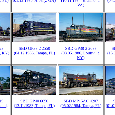
, FL)
(01.12.1985, Albany, GA)
(10.11.1984, Richmond,
(04.
VA)
23
SBD GP38-2 2550
SBD GP38-2 2687
S
n, KY)
(04.12.1986, Tampa, FL)
(03.05.1986, Louisville,
(15.
KY)
15
SBD GP40 6650
SBD MP15AC 4207
mond,
(13.11.1983, Tampa, FL)
(05.02.1984, Tampa, FL)
(01.0