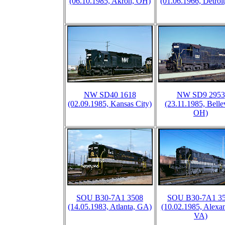
(06.10.1985, Akron, OH)
(01.06.1966, Detroit
NW SD40 1618
NW SD9 2953
(02.09.1985, Kansas City)
(23.11.1985, Belle
OH)
SOU B30-7A1 3508
SOU B30-7A1 3
(14.05.1983, Atlanta, GA)
(10.02.1985, Alexan
VA)