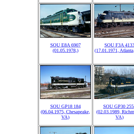
SOU E8A 6907
SOU F3A 413
(01.05.1978,)
(17.01.1971, Atlant
SOU GP18 184
SOU GP30 255
(06.04.1975, Chesapeake,
(02.03.1989, Rich
VA)
VA)