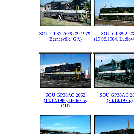
SOU GP35 2678 (09.1979,
SOU GP38-2 50
Barnesville, GA)
(19.08.1984, Ludlo
SOU GP38AC 2862
SOU GP38AC 2
(14.12.1986, Bellevue,
(23.10.1975,)
OH)