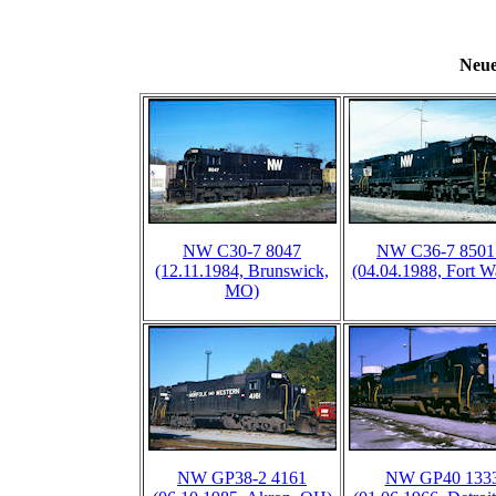
Neue
NW C30-7 8047
NW C36-7 8501
(12.11.1984, Brunswick,
(04.04.1988, Fort W
MO)
NW GP38-2 4161
NW GP40 133