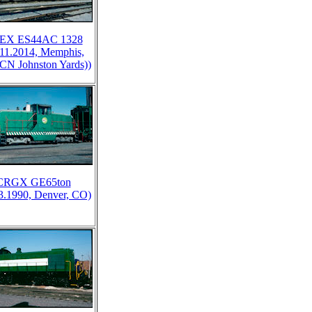
EX ES44AC 1328
.11.2014, Memphis,
CN Johnston Yards))
CRGX GE65ton
3.1990, Denver, CO)