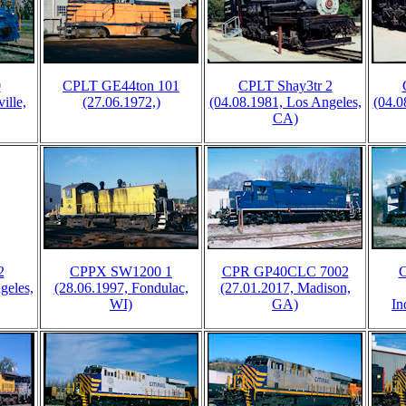
0
CPLT GE44ton 101
CPLT Shay3tr 2
ille,
(27.06.1972,)
(04.08.1981, Los Angeles,
(04.0
CA)
2
CPPX SW1200 1
CPR GP40CLC 7002
geles,
(28.06.1997, Fondulac,
(27.01.2017, Madison,
WI)
GA)
In