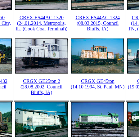
50
CREX ES44AC 1320
CREX ES44AC 1324
CR
 City,
(24.01.2014, Metropolis,
(08.03.2015, Council
(14
IL, (Cook Coal Terminal))
Bluffs, IA)
TN, (
432
CRGX GE25ton 2
CRGX GE45ton
cil
(28.08.2002, Council
(14.10.1994, St. Paul, MN)
(19.0
Bluffs, IA)