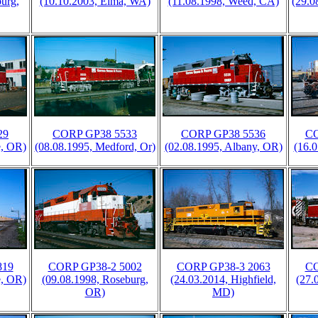
urg,
(10.10.2003, Elma, WA)
(11.08.1998, Weed, CA)
(29.0
29
CORP GP38 5533
CORP GP38 5536
CO
e, OR)
(08.08.1995, Medford, Or)
(02.08.1995, Albany, OR)
(16.0
819
CORP GP38-2 5002
CORP GP38-3 2063
CO
e, OR)
(09.08.1998, Roseburg,
(24.03.2014, Highfield,
(27.
OR)
MD)