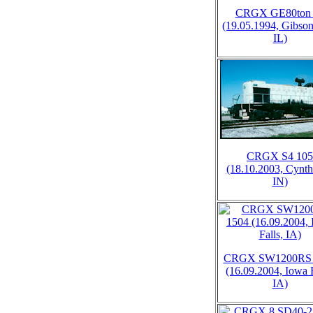
CRGX GE80ton 
(19.05.1994, Gibson
IL)
CRGX S4 105
(18.10.2003, Cynth
IN)
CRGX SW1200RS 
(16.09.2004, Iowa F
IA)