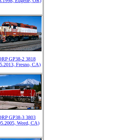
8.1998, Eugene, OR)
RP GP38-2 3818
5.2013, Fresno, CA)
RP GP38-3 3803
05.2005, Weed, CA)