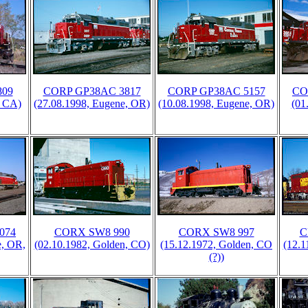
809
CORP GP38AC 3817
CORP GP38AC 5157
CO
, CA)
(27.08.1998, Eugene, OR)
(10.08.1998, Eugene, OR)
(01
074
CORX SW8 990
CORX SW8 997
C
e, OR,
(02.10.1982, Golden, CO)
(15.12.1972, Golden, CO
(12.1
(?))