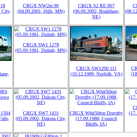
18
CRGX NW2m 90
CRGX S2 RE 807
C
 City,
(04.09.2001, Hills, MN)
(06.09.2002, Bradshaw,
(08.1
NE)
CRGX SW1 1278
(05.09.1981, Duluth, MN)
CRGX SW1200 111
CR
iane,
(10.12.1989, Norfolk, VA)
(1
C
1504
CRGX SW7 1431
CRGX Whit50ton Dorothy
(17
alls,
(05.09.2002, Dakota City,
(17.09.1988, Council
NE)
Bluffs, IA)