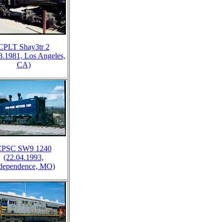
CPLT Shay3tr 2
8.1981, Los Angeles,
CA)
CPSC SW9 1240
(22.04.1993,
dependence, MO)