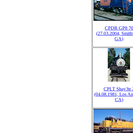
CPDR GP8 7
(27.03.2004, Smithv
GA)
CPLT Shay3tr 
(04.08.1981, Los An
CA)