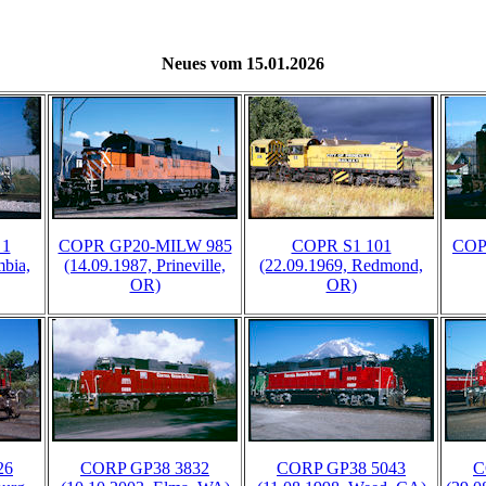
Neues vom 15.01.2026
 1
COPR GP20-MILW 985
COPR S1 101
COP
mbia,
(14.09.1987, Prineville,
(22.09.1969, Redmond,
OR)
OR)
26
CORP GP38 3832
CORP GP38 5043
C