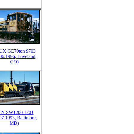
UX GE70ton 9703
.06.1996, Loveland,
CO)
TN SW1200 1201
07.1993, Baltimore,
MD)