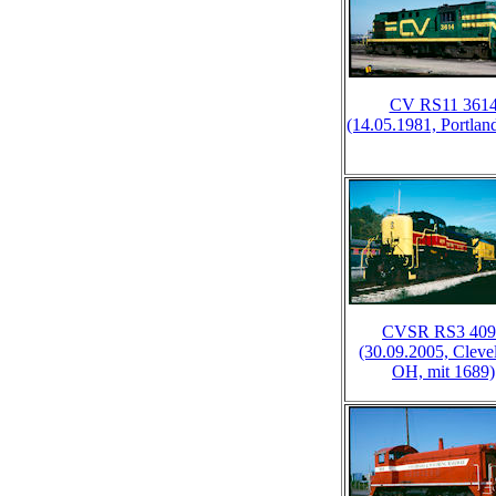
CV RS11 361
(14.05.1981, Portlan
CVSR RS3 409
(30.09.2005, Cleve
OH, mit 1689)