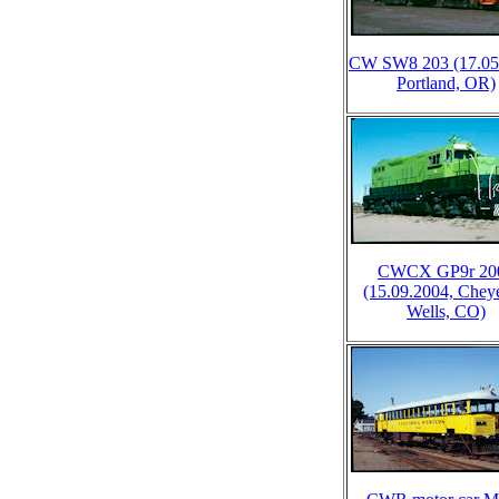
CW SW8 203 (17.05
Portland, OR)
CWCX GP9r 20
(15.09.2004, Chey
Wells, CO)