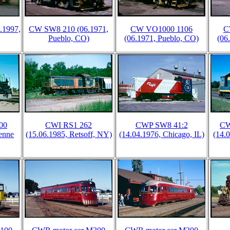
.1997,
CW SW8 210 (06.1971,
CW VO1000 1106
C
Pueblo, CO)
(06.1971, Pueblo, CO)
(06
00
CWI RS1 262
CWP SW8 41:2
CW
enne
(15.06.1985, Retsoff, NY)
(14.04.1976, Chicago, IL)
(14.0