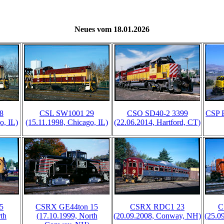
Neues vom 18.01.2026
8
CSL SW1001 29
CSO SD40-2 3399
CSP B
o, IL)
(15.11.1998, Chicago, IL)
(22.06.2014, Hartford, CT)
5
CSRX GE44ton 15
CSRX RDC1 23
C
th
(17.10.1999, North
(20.09.2008, Conway, NH)
(25.09