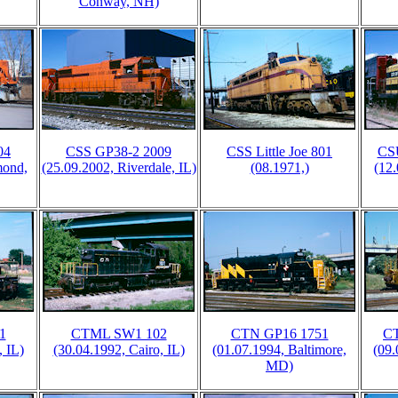
Conway, NH)
04
CSS GP38-2 2009
CSS Little Joe 801
CS
mond,
(25.09.2002, Riverdale, IL)
(08.1971,)
(12
1
CTML SW1 102
CTN GP16 1751
C
, IL)
(30.04.1992, Cairo, IL)
(01.07.1994, Baltimore,
(09.
MD)