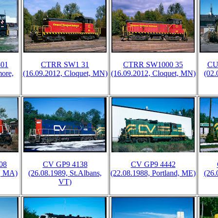
01
CTRR SW1 31
CTRR SW1000 35
CU
more,
(16.09.2012, Cloquet, MN)
(16.09.2012, Cloquet, MN)
(02.
08
CV GP9 4138
CV GP9 4442
r, MA)
(26.08.1989, St.Albans,
(22.08.1988, Portland, ME)
(26.
VT)