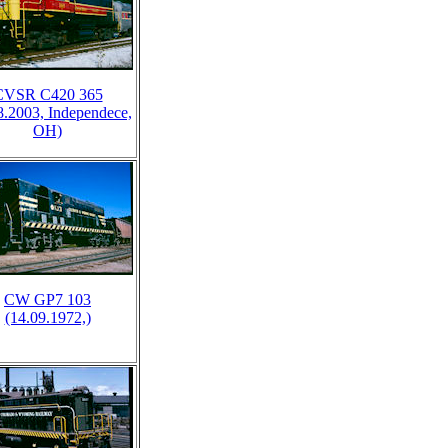
CVSR C420 365
8.2003, Independece,
OH)
CW GP7 103
(14.09.1972,)