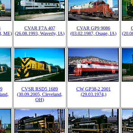
4
CVAR F7A 407
CVAR GP9 9086
d, ME)
(26.08.1993, Waverly, IA)
(03.02.1987, Osage, IA)
(20.0
9
CVSR RSD5 1689
CW GP38-2 2001
land,
(30.09.2005, Cleveland,
(29.03.1974,)
OH)