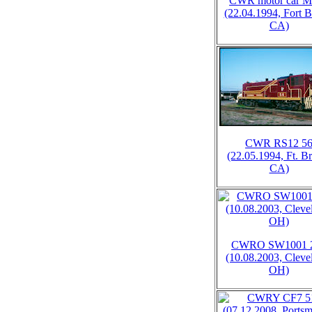
CWR motor car 
(22.04.1994, Fort B
CA)
CWR RS12 5
(22.05.1994, Ft. B
CA)
CWRO SW1001 
(10.08.2003, Cleve
OH)