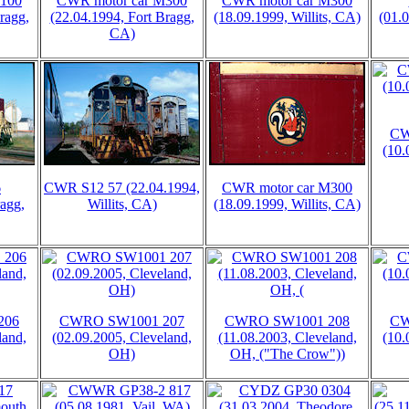
M100
CWR motor car M300
CWR motor car M300
ragg,
(22.04.1994, Fort Bragg,
(18.09.1999, Willits, CA)
(01.0
CA)
CW
(10.
6
CWR S12 57 (22.04.1994,
CWR motor car M300
ragg,
Willits, CA)
(18.09.1999, Willits, CA)
206
CWRO SW1001 207
CWRO SW1001 208
CW
land,
(02.09.2005, Cleveland,
(11.08.2003, Cleveland,
(10.
OH)
OH, ("The Crow"))