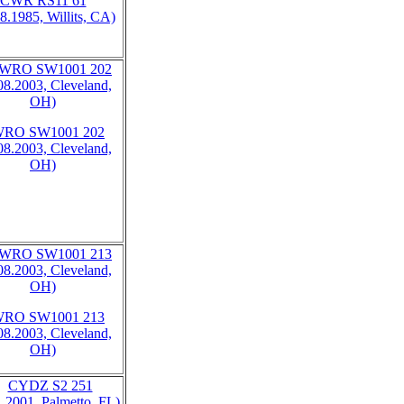
CWR RS11 61
8.1985, Willits, CA)
RO SW1001 202
08.2003, Cleveland,
OH)
RO SW1001 213
08.2003, Cleveland,
OH)