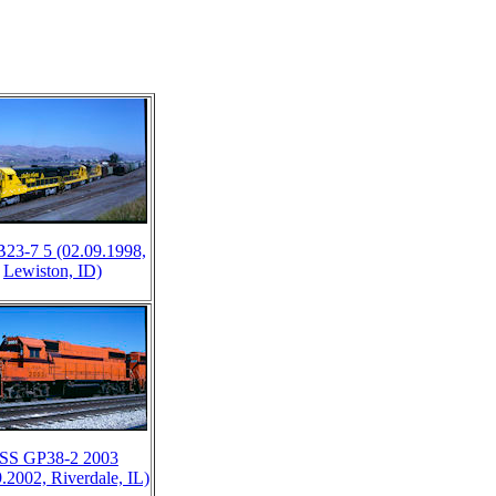
23-7 5 (02.09.1998,
Lewiston, ID)
SS GP38-2 2003
.2002, Riverdale, IL)