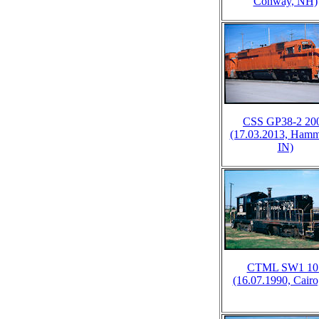
Conway, NH)
CSS GP38-2 20
(17.03.2013, Ham
IN)
CTML SW1 10
(16.07.1990, Cairo