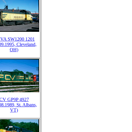
VA SW1200 1201
09.1995, Cleveland,
OH)
CV GP9P 4927
08.1989, St. Albans,
VT)