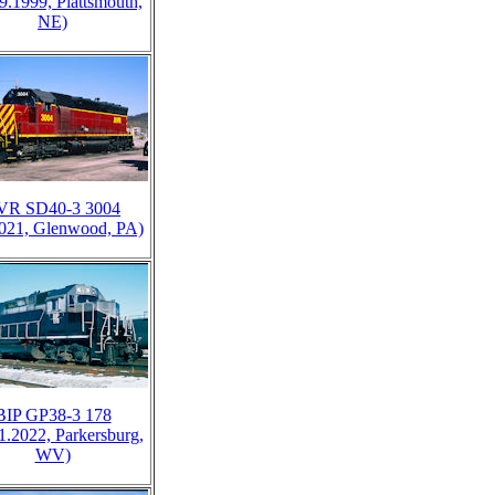
9.1999, Plattsmouth,
NE)
VR SD40-3 3004
2021, Glenwood, PA)
BIP GP38-3 178
1.2022, Parkersburg,
WV)