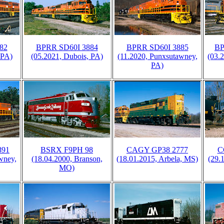
82
BPRR SD60I 3884
BPRR SD60I 3885
BP
 PA)
(05.2021, Dubois, PA)
(11.2020, Punxsutawney,
(03.
PA)
891
BSRX F9PH 98
CAGY GP38 2777
C
wney,
(18.04.2000, Branson,
(18.01.2015, Arbela, MS)
(29.
MO)