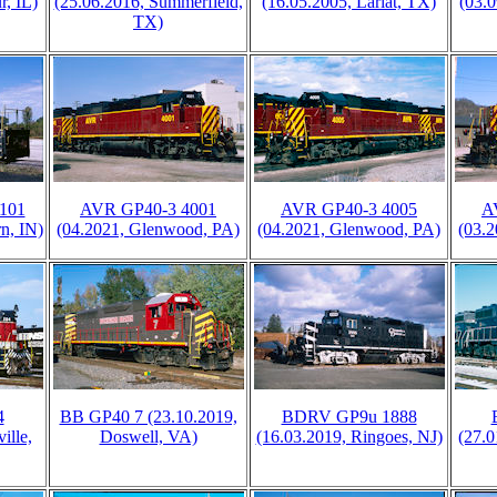
r, IL)
(25.06.2016, Summerfield,
(16.05.2005, Lariat, TX)
(03.0
TX)
101
AVR GP40-3 4001
AVR GP40-3 4005
A
n, IN)
(04.2021, Glenwood, PA)
(04.2021, Glenwood, PA)
(03.
4
BB GP40 7 (23.10.2019,
BDRV GP9u 1888
ille,
Doswell, VA)
(16.03.2019, Ringoes, NJ)
(27.0