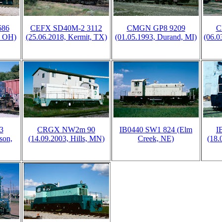
686
CEFX SD40M-2 3112
CMGN GP8 9209
C
, OH)
(25.06.2018, Kermit, TX)
(01.05.1993, Durand, MI)
(06.0
3
CRGX NW2m 90
IB0440 SW1 824 (Elm
I
son,
(14.09.2003, Hills, MN)
Creek, NE)
(18.