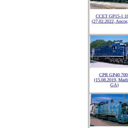
CCET GP15-1 1
(27.02.2022, Ancor
CPR GP40 700
(15.08.2019, Madi
GA)