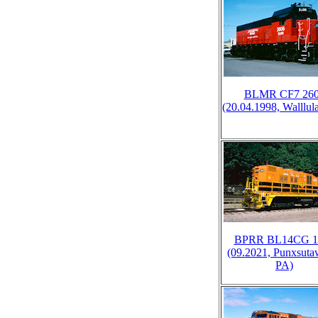
BLMR CF7 26
(20.04.1998, Walllul
BPRR BL14CG 1
(09.2021, Punxsuta
PA)