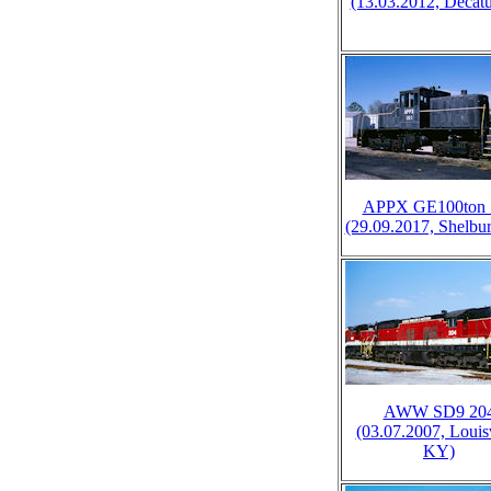
(13.03.2012, Decatu
APPX GE100ton 
(29.09.2017, Shelbur
AWW SD9 20
(03.07.2007, Louisv
KY)