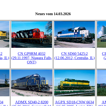
Neues vom 14.03.2026
:2
CN GP9RM 4032
CN SD60 5425:2
C
a, IL)
(29.11.1997, Niagara Falls,
(12.06.2012, Centralia, IL)
(
ONT)
04
ADMX SD40-2 8200
AGPX SD18-CNW 6634
AM