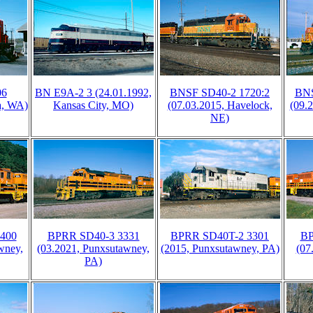
06
BN E9A-2 3 (24.01.1992,
BNSF SD40-2 1720:2
BNS
a, WA)
Kansas City, MO)
(07.03.2015, Havelock,
(09.
NE)
400
BPRR SD40-3 3331
BPRR SD40T-2 3301
BP
wney,
(03.2021, Punxsutawney,
(2015, Punxsutawney, PA)
(07
PA)