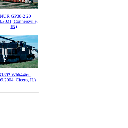
NUR GP38-2 20
3.2021, Connersville,
IN)
B1893 Whit44ton
09.2004, Cicero, IL)