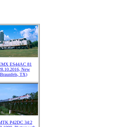
EMX ES44AC 81
28.10.2016, New
Braunfels, TX)
TK P42DC 34:2