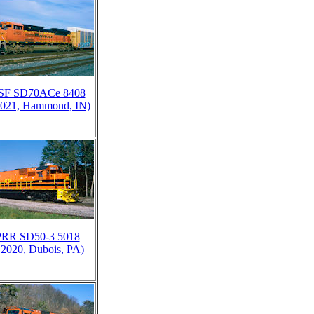
F SD70ACe 8408
2021, Hammond, IN)
RR SD50-3 5018
.2020, Dubois, PA)