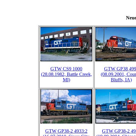
Neue
GTW CS9 1000
GTW GP38 499
(28.08.1982, Battle Creek,
(08.09.2001, Coun
MI)
Bluffs, IA)
GTW GP38-2 4933:2
GTW GP38-2 49