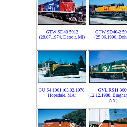
GTW SD40 5912
GTW SD40-2 59
(28.07.1974, Detroit, MI)
(25.06.1990, Dolt
GU S4 1001 (03.02.1978,
GVL RS11 360
Hopedale, MA)
(12.12.1988, Bingha
NY)