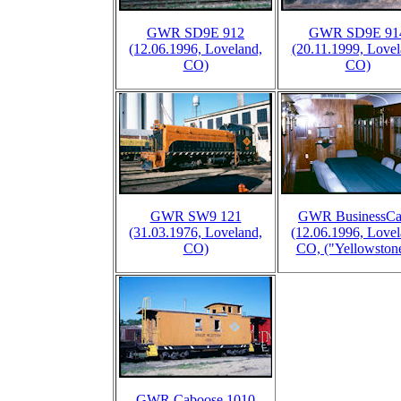
GWR SD9E 912
GWR SD9E 91
(12.06.1996, Loveland,
(20.11.1999, Lovel
CO)
CO)
GWR SW9 121
GWR BusinessCa
(31.03.1976, Loveland,
(12.06.1996, Lovel
CO)
CO, ("Yellowstone
GWR Caboose 1010