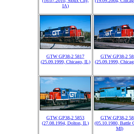
(16.07.2010, Sioux City,
(19.09.2004, Chicag
IA)
GTW GP38-2 5817
GTW GP38-2 58
(25.09.1999, Chicago, IL)
(25.09.1999, Chicag
GTW GP38-2 5853
GTW GP38-2 58
(27.08.1994, Dolton, IL)
(05.10.1980, Battle 
MI)