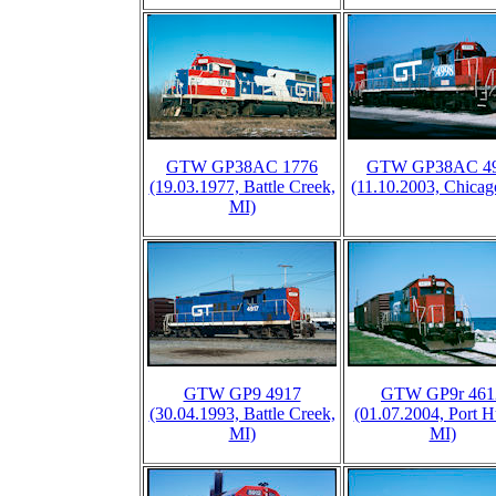
GTW GP38AC 1776
GTW GP38AC 4
(19.03.1977, Battle Creek,
(11.10.2003, Chicag
MI)
GTW GP9 4917
GTW GP9r 461
(30.04.1993, Battle Creek,
(01.07.2004, Port H
MI)
MI)