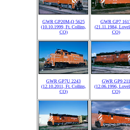
GWR GP20M-Q 5625
GWR GP7 161
(10.10.1999, Ft. Collins,
(21.11.1984, Lovel
CO)
CO)
GWR GP7U 2243
GWR GP9 21
(12.10.2011, Ft. Collins,
(12.06.1996, Lovel
CO)
CO)