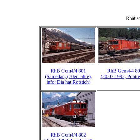
Rhäti
RhB Gem4/4 801
RhB Gem4/4 80
(Samedan, (70er Jahre),
(20.07.1992, Pontre
info: Dia hat Rotstich)
RhB Gem4/4 802