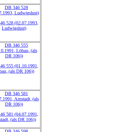
46 528 (02.07.1993,
Ludwigslust)
46 555 (01.10.1991,
au, (als DR 106))
46 581 (04.07.1991,
tadt, (als DR 106))