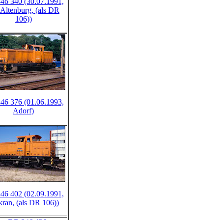
46 340 (30.07.1991,
Altenburg, (als DR
106))
46 376 (01.06.1993,
Adorf)
46 402 (02.09.1991,
ran, (als DR 106))