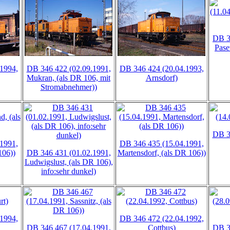
DB 3
Pase
1994,
DB 346 422 (02.09.1991,
DB 346 424 (20.04.1993,
Mukran, (als DR 106, mit
Arnsdorf)
Stromabnehmer))
DB 3
1991,
DB 346 435 (15.04.1991,
106))
DB 346 431 (01.02.1991,
Martensdorf, (als DR 106))
Ludwigslust, (als DR 106),
info:sehr dunkel)
1994,
DB 346 472 (22.04.1992,
DB 346 467 (17.04.1991,
Cottbus)
DB 3