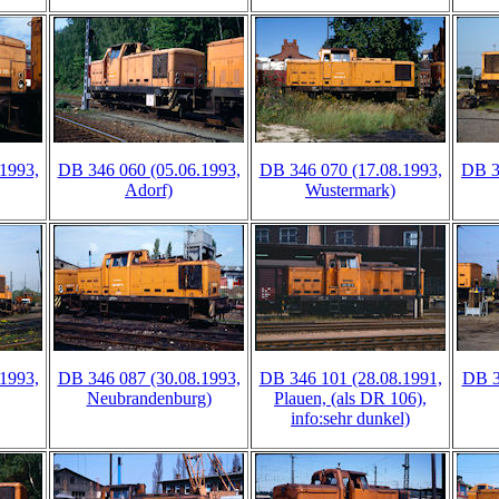
1993,
DB 346 060 (05.06.1993,
DB 346 070 (17.08.1993,
DB 3
Adorf)
Wustermark)
1993,
DB 346 087 (30.08.1993,
DB 346 101 (28.08.1991,
DB 3
Neubrandenburg)
Plauen, (als DR 106),
info:sehr dunkel)