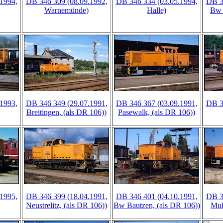
1994,
DB 346 309 (08.09.1992,
DB 346 334 (03.05.1994,
DB 3
Warnemünde)
Halle)
Bw 
1993,
DB 346 349 (29.07.1991,
DB 346 367 (03.09.1991,
DB 3
Breitingen, (als DR 106))
Pasewalk, (als DR 106))
1995,
DB 346 399 (18.04.1991,
DB 346 401 (04.10.1991,
DB 3
Neustrelitz, (als DR 106))
Bw Bautzen, (als DR 106))
Muk