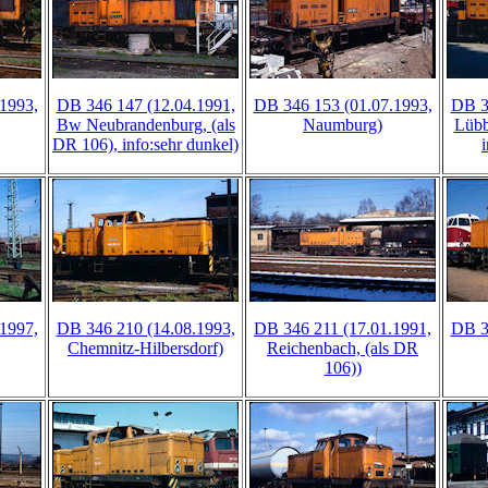
1993,
DB 346 147 (12.04.1991,
DB 346 153 (01.07.1993,
DB 3
Bw Neubrandenburg, (als
Naumburg)
Lübb
DR 106), info:sehr dunkel)
1997,
DB 346 210 (14.08.1993,
DB 346 211 (17.01.1991,
DB 3
Chemnitz-Hilbersdorf)
Reichenbach, (als DR
106))