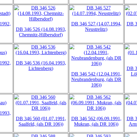
1992,
DB 346 527 (14.07.1994,
DB 3
DB 346 526 (14.08.1993,
Neustrelitz)
Chemnitz-Hilbersdorf)
1992,
DB 346 536 (16.04.1993,
Lichtenberg)
DB 3
DB 346 542 (12.04.1991,
Löb
Neubrandenburg, (als DR
106))
1993,
DB 346 560 (01.07.1991,
DB 346 562 (06.09.1991,
DB 3
Saalfeld, (als DR 106))
Mukran, (als DR 106))
Arns