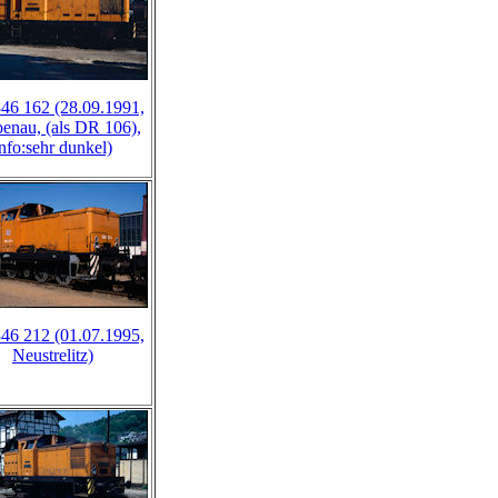
46 162 (28.09.1991,
enau, (als DR 106),
info:sehr dunkel)
46 212 (01.07.1995,
Neustrelitz)