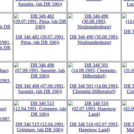
Sassnitz, (als DR 106))
Luc
DB 3
DB 346 482 (29.07.1991,
DB 346 490 (30.08.1993,
1991,
Pirna, (als DR 106))
Neubrandenburg)
ls DR
1993,
DB 346 498 (07.09.1991,
DB 346 501 (14.08.1993,
DB 3
Sassnitz, (als DR 106))
Chemnitz-Hilbersdorf)
Cot
1997,
DB 346 515 (12.04.1991,
DB 346 516 (02.07.1993,
DB 3
Grimmen, (als DR 106))
Hagenow Land)
Muk