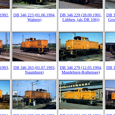
1992,
DB 346 223 (01.06.1994,
DB 346 229 (28.09.1991,
DB 3
Wahren)
Lübben, (als DR 106))
Gro
1993,
DB 346 263 (01.07.1993,
DB 346 279 (12.05.1994,
DB 3
Naumburg)
Magdeburg-Rothensee)