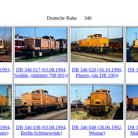
Deutsche Bahn 346
1993,
DB 346 017 (03.08.1994,
DB 346 020 (16.10.1990,
DB 3
Seddin, (dahinter 708 001))
Plauen, (als DR 106))
1994,
DB 346 038 (03.08.1994,
DB 346 048 (28.06.1992,
DB 3
see)
Berlin-Schöneweide)
Wismar)
Muk