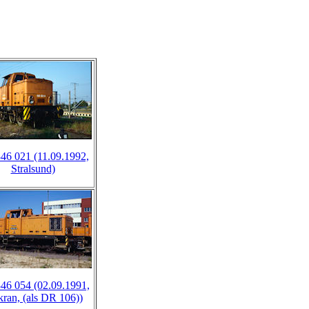
46 021 (11.09.1992,
Stralsund)
46 054 (02.09.1991,
ran, (als DR 106))