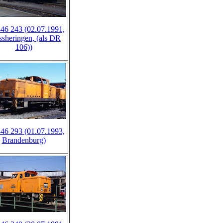
46 243 (02.07.1991,
ssheringen, (als DR
106))
46 293 (01.07.1993,
Brandenburg)