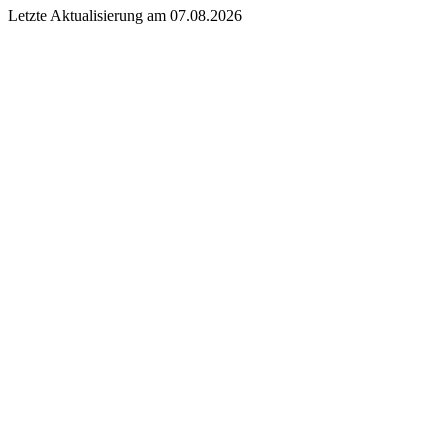
Letzte Aktualisierung am 07.08.2026