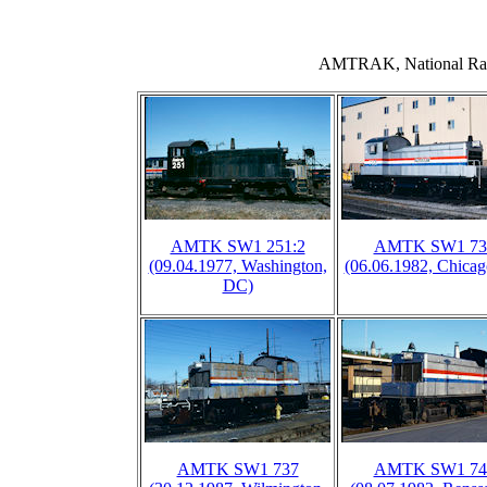
AMTRAK, National Rai
AMTK SW1 251:2
AMTK SW1 73
(09.04.1977, Washington,
(06.06.1982, Chicag
DC)
AMTK SW1 737
AMTK SW1 74