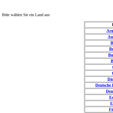
Bitte wählen Sie ein Land aus
Arg
Au
B
Br
Bu
Dä
Deutsche 
Deu
E
E
Fi