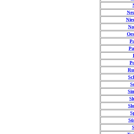
Neu
Nie
No
Oes
Pa
Pa
Po
Ru
Sc
S
Si
Sl
Sl
S
Sü
S