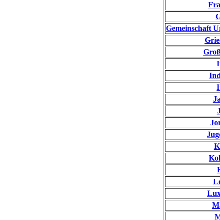
Fra
Gemeinschaft U
Grie
Groß
I
Ind
I
J
Jo
Jug
K
Ko
Le
Lu
Ma
M