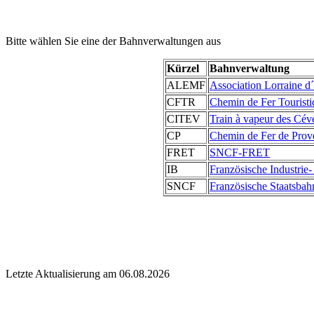
Bitte wählen Sie eine der Bahnverwaltungen aus
Kürzel
Bahnverwaltung
ALEMF
Association Lorraine d´
CFTR
Chemin de Fer Touristi
CITEV
Train à vapeur des Cé
CP
Chemin de Fer de Prov
FRET
SNCF-FRET
IB
Französische Industri
SNCF
Französische Staatsbah
Letzte Aktualisierung am 06.08.2026